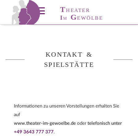
T
T
HÜRINGER
☰
HEATER
T
A
G
I
ANZ-
KADEMIE
EWÖLBE
M
KONTAKT &
SPIELSTÄTTE
Informationen zu unseren Vorstellungen erhalten Sie
auf
www.theater-im-gewoelbe.de
oder
telefonisch unter
+49 3643 777 377
.