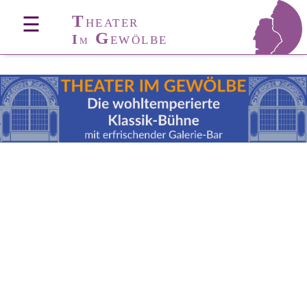
T
☰
HEATER
G
I
EWÖLBE
M